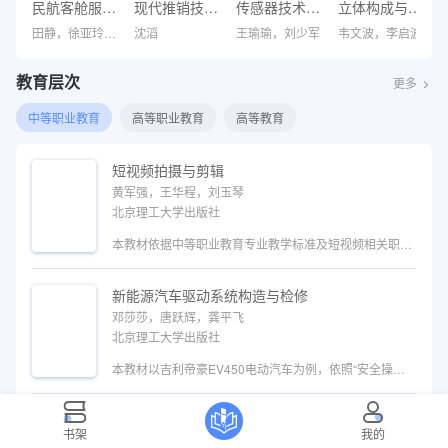
民航客舱服务实用英语教程
现代推销技术——原理、技能与实战
传感器技术与应用
立体构成与设计
田静，徐亚玲，周颖
沈滔
王瑜瑜，刘少军
韦文波，李启波
教育层次
更多
中等职业教育
高等职业教育
高等教育
短视频拍摄与剪辑
黄军强，王华程，刘玉琴
北京理工大学出版社
本教材依据中等职业教育专业教学标准及短视频相关职业技能标准编写，精准对接短视频行业的人才需求。内容聚焦短视频拍摄与剪辑两项工作，采用项目式学习模式，系统覆盖短视频制作的全流程，并深度融合人工智能（AI）技术，帮助学生快速掌握短视频制作的关键技能。 本教材共设置八个项目，内容涵盖短视频制作准备、短视频脚本撰写、短视频拍摄准备、短视频拍摄、短视频剪辑与后期制作、短视频发布与归档，传统短视频制作综合训练、AI短视频制作综合训练，构建起完整、系统的短视频知识体系。每个项目均设置具体的实训任务以及对应的任务评价标准，通过“做中学”的方式，强化学生的短视频实践能力与应用能力。 本教材既可作为中等职业教育电子商务类、市场营销类、文化和旅游类及数字媒体类相关专业的教学用书，也可作为短视频创作者、电子商务行业从业人员及自学者的参考书。
新能源汽车驱动系统构造与检修
邓莎莎，唐跃辉，龚平飞
北京理工大学出版社
本教材以吉利帝豪EV450电动汽车为例，依照“安全操作—系统保养—装调测试—故障检修”由浅入深的逻辑编排。内容共设4个模块、12个任务，涵盖高压系统的安全操作、驱动电机的结构原理与保养、驱动电机系统的装调与测试、驱动电机系统故障检修。本教材贯彻“理实一体化”理念，突出高压防护用具使用、绝缘检测仪器操作等实操要点，配套设置任务信息、知识链接、任务实施与任务检验版块，帮助学生掌握驱动系统的构造、保养及故障检修等技能。 本教材适用于中等职业院校新能源汽车相关专业教学，也可作为汽车维修人员的培训教材与自学参考用书。
劳动润心 青春筑梦
书架
我的
纪渊海，崔西展，林嘉青